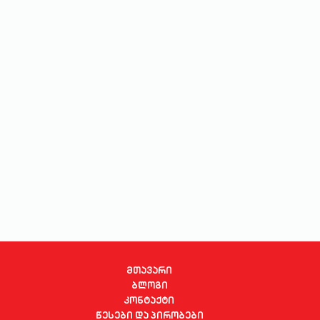
სახლი და ეზო
ხელსაწყოები
საბავშვო
ბლოგი
ფავორიტები
შესვლა
დარეგისტრირება
მთავარი
ბლოგი
კონტაქტი
წესები და პირობები