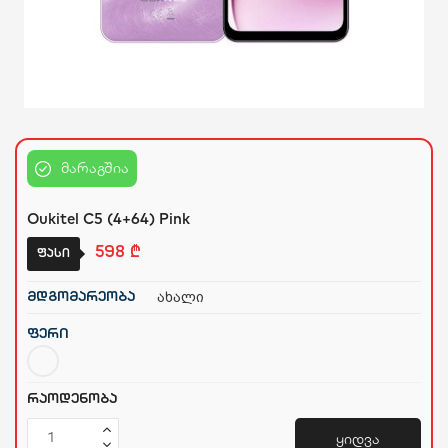
სახლი და ეზო
ხელსაწყოები
საბავშვო
მარაგშია
Oukitel C5 (4+64) Pink
ბლოგი
598
₾
ფასი
ფავორიტები
ახალი
მდგომარეობა
შესვლა
ფერი
დარეგისტრირება
რაოდენობა
ყიდვა