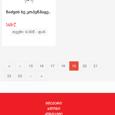
ᲜᲐᲫᲕᲘᲡ ᲮᲔ ᲙᲝᲞᲔᲜᲰᲐᲒᲔᲜᲘ 210 ᲡᲛ (AS-180)
₾
149
თვეში: 6.00
₾
- დან
«
‹
15
16
17
18
19
20
21
22
23
›
»
მთავარი
ბლოგი
კონტაქტი