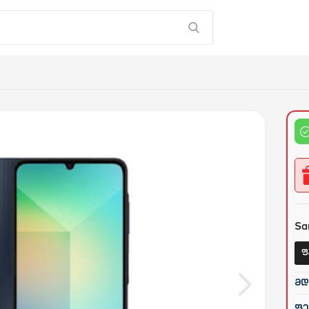
Sa
ფ
მდ
ფე