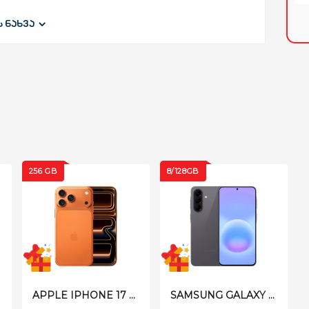
ს ნახვა
სის ჩარჩო
256 GB
8/128GB
APPLE IPHONE 17 PRO MAX | 256GB COSMIC ORANGE
SAMSUNG GALAXY A57 A576BD 5G 8/128GB GREY