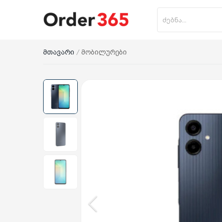
მთავარი
მობილურები
პროდუქტის დამატება
მთავარი
ნაძვის ხე
მობილურები
საოჯახო ტექნიკა
პლანშეტი
საზაფხულო პროდუქცია