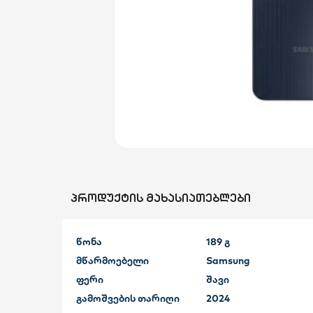
სახლი და ეზო
ხელსაწყოები
საბავშვო
ბლოგი
ფავორიტები
ᲞᲠᲝᲓᲣᲥᲢᲘᲡ ᲛᲐᲮᲐᲡᲘᲐᲗᲔᲑᲚᲔᲑᲘ
შესვლა
წონა
189 გ
დარეგისტრირება
მწარმოებელი
Samsung
ფერი
შავი
გამოშვების თარიღი
2024