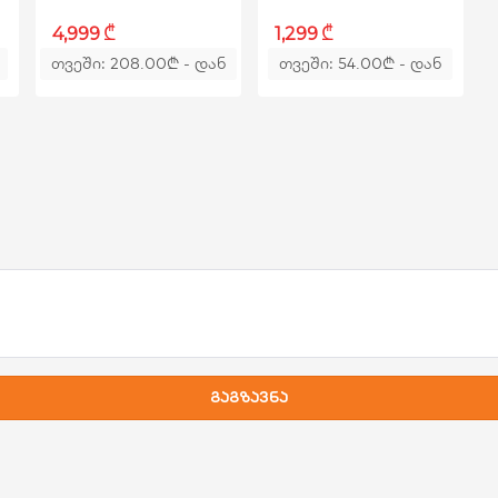
₾
₾
4,999
1,299
თვეში: 208.00
₾
- დან
თვეში: 54.00
₾
- დან
080P 60fps
გაგზავნა
ეცვა