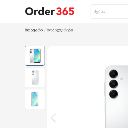
მთავარი
მობილურები
პროდუქტის დამატება
მთავარი
ნაძვის ხე
მობილურები
საოჯახო ტექნიკა
პლანშეტი
საზაფხულო პროდუქცია