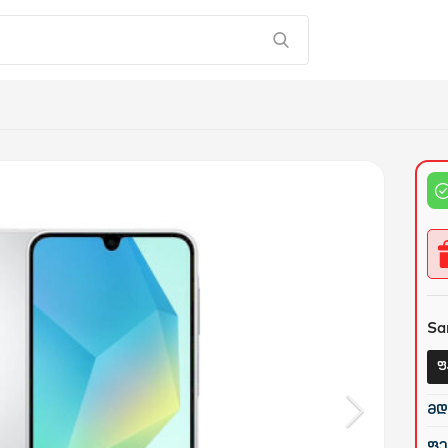
Sa
ფ
მდ
ფე