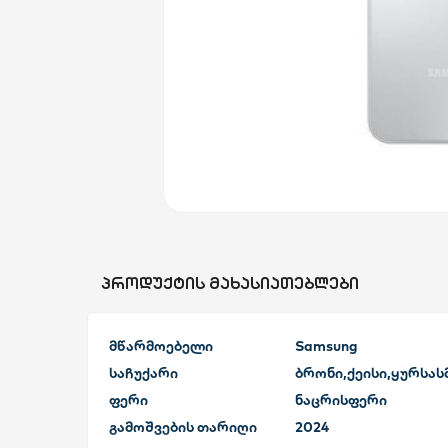
სახლი და ეზო
ხელსაწყოები
საბავშვო
ბლოგი
ფავორიტები
ᲞᲠᲝᲓᲣᲥᲢᲘᲡ ᲛᲐᲮᲐᲡᲘᲐᲗᲔᲑᲚᲔᲑᲘ
შესვლა
მწარმოებელი
Samsung
დარეგისტრირება
საჩუქარი
ბრონი,ქეისი,ყურსას
ფერი
ნაცრისფერი
გამოშვების თარიღი
2024