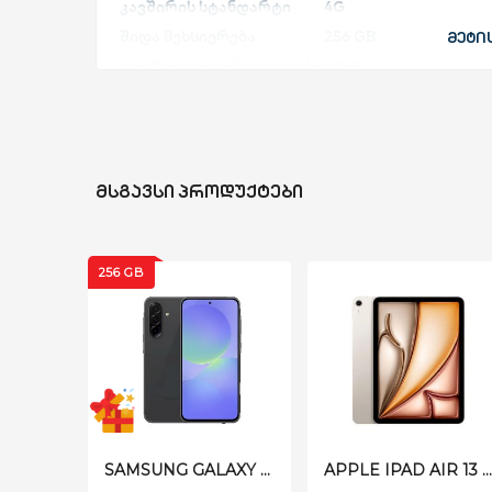
კავშირის სტანდარტი
4G
შიდა მეხსიერება
256 GB
მეტი
ოპერატიული მეხსიერება
8 GB
ელემენტი
5000 mAh
კამერა
50+13+5 MP
სიმ ბარათი
Dual SIM
წონა
200 გ
ᲛᲡᲒᲐᲕᲡᲘ ᲞᲠᲝᲓᲣᲥᲢᲔᲑᲘ
გარანტია
2 წელი
ტექნიკური მახასიათებლები
256 GB
E-SIM: არა
5G: არა
კორპუსი: პლასტმასის ჩარჩო, პლასტმასის უკა
IP დაცვა: IP 54
ჩიპსეტი: Mediatek Helio G99
გრაფიკული პროცესორი: Mali-G57 MC2
სისტემა: Android
SAMSUNG GALAXY A36 A366BD 5G 8/256GB BLACK
APPLE IPAD AIR 13 2025 M3 128GB WI-FI STARLIGHT
სისტემის ვერსია: One UI 6.1