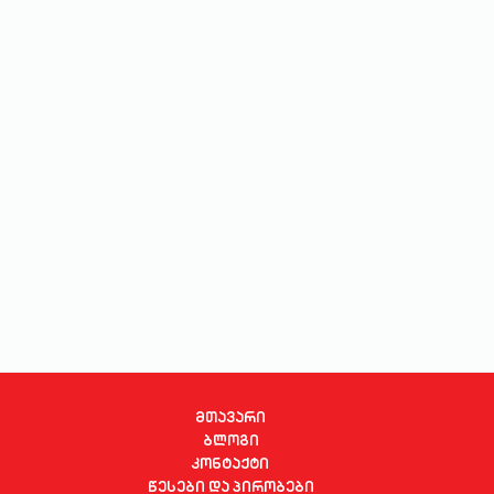
სახლი და ეზო
ხელსაწყოები
საბავშვო
ბლოგი
ფავორიტები
შესვლა
დარეგისტრირება
მთავარი
ბლოგი
კონტაქტი
წესები და პირობები