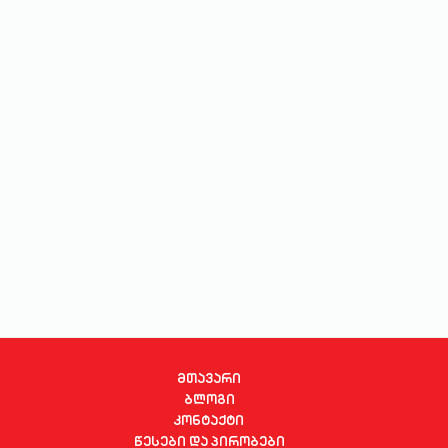
სახლი და ეზო
ხელსაწყოები
საბავშვო
ბლოგი
ფავორიტები
შესვლა
დარეგისტრირება
მთავარი
ბლოგი
კონტაქტი
წესები და პირობები