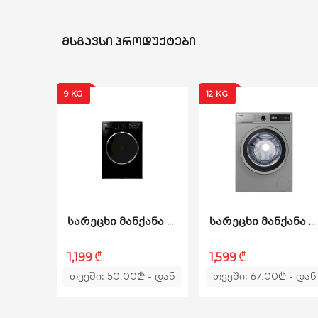
ეკრანი: კი
პროგრამების რაოდენობა: 14
დამატებითი გავლება: კი
ᲛᲡᲒᲐᲕᲡᲘ ᲞᲠᲝᲓᲣᲥᲢᲔᲑᲘ
სწრაფი რეცხვა: კი
ბრუნვის სიჩქარის შერჩევა: კი
ბავშვებისგან დამცავი საკეტი: კი
9 KG
12 KG
აკ
ᲡᲐᲠᲔᲪᲮᲘ ᲛᲐᲜᲥᲐᲜᲐ VESTEL - W9B12TBL
ᲡᲐᲠᲔᲪᲮᲘ ᲛᲐᲜᲥᲐᲜᲐ WB1212T2TDS
₾
₾
1,199
1,599
თვეში: 50.00
₾
- დან
თვეში: 67.00
₾
- დან