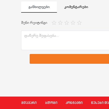
ᲒᲐᲜᲮᲘᲚᲕᲔᲑᲘ
ᲙᲝᲛᲔᲜᲢᲐᲠᲔᲑᲘ
შენი რეიტინგი
მთავარი
ბლოგი
კონტაქტი
წესები დ