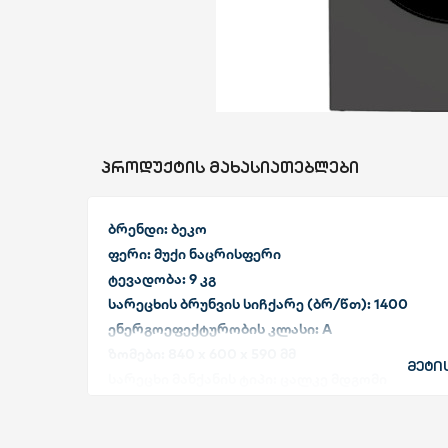
სახლი და ეზო
ხელსაწყოები
საბავშვო
ᲞᲠᲝᲓᲣᲥᲢᲘᲡ ᲛᲐᲮᲐᲡᲘᲐᲗᲔᲑᲚᲔᲑᲘ
ბლოგი
ბრენდი: ბეკო
ფერი: მუქი ნაცრისფერი
ფავორიტები
ტევადობა: 9 კგ
სარეცხის ბრუნვის სიჩქარე (ბრ/წთ): 1400
შესვლა
ენერგოეფექტურობის კლასი: A
ზომები: 840 x 600 x 590 მმ
დარეგისტრირება
მეტი
სარეცხი მანქანის ტიპი: ცალკე მდგომი
მართვა: ელექტრონული
ჩატვირთვის ტიპი: წინა