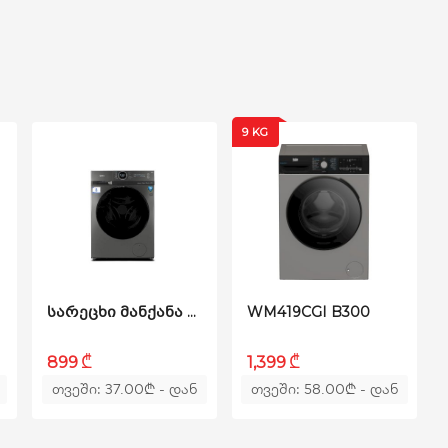
9 KG
ეცვა
ᲡᲐᲠᲔᲪᲮᲘ ᲛᲐᲜᲥᲐᲜᲐ MF200W80WB/T
WM419CGI B300
₾
₾
899
1,399
თვეში: 37.00
₾
- დან
თვეში: 58.00
₾
- დან