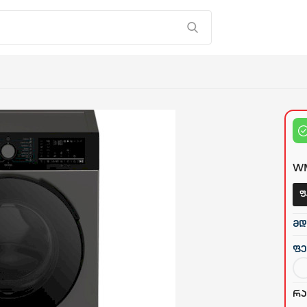
WM
ფ
მდ
ფე
რა