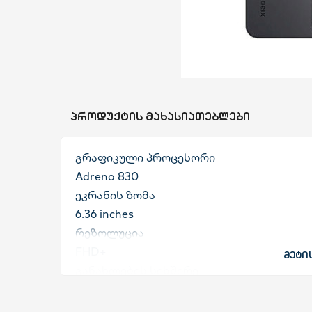
სახლი და ეზო
ხელსაწყოები
საბავშვო
ᲞᲠᲝᲓᲣᲥᲢᲘᲡ ᲛᲐᲮᲐᲡᲘᲐᲗᲔᲑᲚᲔᲑᲘ
ბლოგი
გრაფიკული პროცესორი
Adreno 830
ფავორიტები
ეკრანის ზომა
6.36 inches
შესვლა
რეზოლუცია
დარეგისტრირება
FHD+
მეტი
განახლების სიხშირე
120 Hz
ეკრანის ტიპი