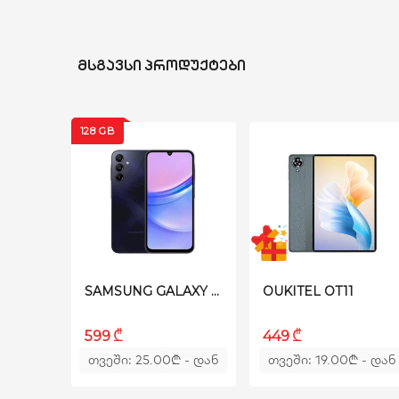
AMOLED
შიდა მეხსიერება
256 GB
ᲛᲡᲒᲐᲕᲡᲘ ᲞᲠᲝᲓᲣᲥᲢᲔᲑᲘ
ოპერატიული მეხსიერება
12 GB
128 GB
ელემენტი
5240 mAh
აკ
SAMSUNG GALAXY A15 A155F/DS 4G 6/128GB BLUE BLACK
OUKITEL OT11
₾
₾
599
449
თვეში: 25.00
₾
- დან
თვეში: 19.00
₾
- დან