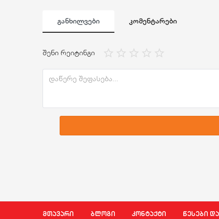
ᲒᲐᲜᲮᲘᲚᲕᲔᲑᲘ
ᲙᲝᲛᲔᲜᲢᲐᲠᲔᲑᲘ
შენი რეიტინგი
მთავარი
ბლოგი
კონტაქტი
წესები დ