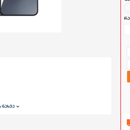
რა
ს ნახვა