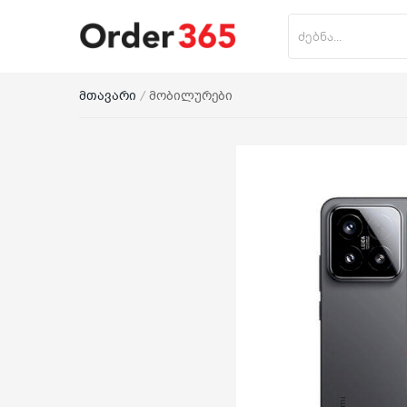
მთავარი
მობილურები
პროდუქტის დამატება
მთავარი
ნაძვის ხე
მობილურები
საოჯახო ტექნიკა
პლანშეტი
საზაფხულო პროდუქცია