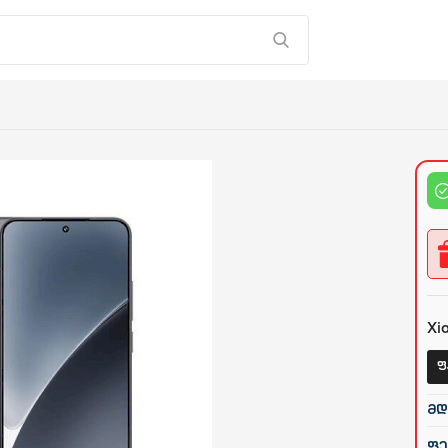
Xi
ფ
მდ
ფე