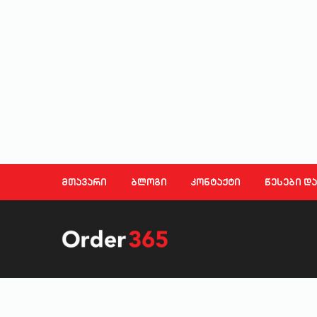
სახლი და ეზო
ხელსაწყოები
საბავშვო
ბლოგი
მთავარი
ბლოგი
კონტაქტი
წესები დ
ფავორიტები
შესვლა
დარეგისტრირება