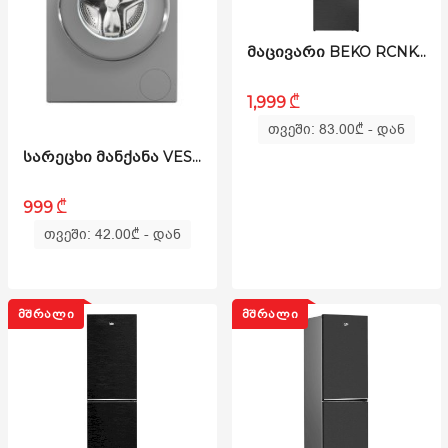
ᲛᲐᲪᲘᲕᲐᲠᲘ BEKO RCNK400E20ZXR
₾
1,999
თვეში: 83.00
₾
- დან
ᲡᲐᲠᲔᲪᲮᲘ ᲛᲐᲜᲥᲐᲜᲐ VESTEL - W812T2TDS
₾
999
თვეში: 42.00
₾
- დან
ᲛᲨᲠᲐᲚᲘ
ᲛᲨᲠᲐᲚᲘ