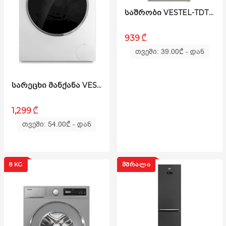
ᲡᲐᲨᲠᲝᲑᲘ VESTEL-TDT1R8100
₾
939
თვეში: 39.00
₾
- დან
ᲡᲐᲠᲔᲪᲮᲘ ᲛᲐᲜᲥᲐᲜᲐ VESTEL - WD8B14T2
₾
1,299
თვეში: 54.00
₾
- დან
8 KG
ᲛᲨᲠᲐᲚᲘ