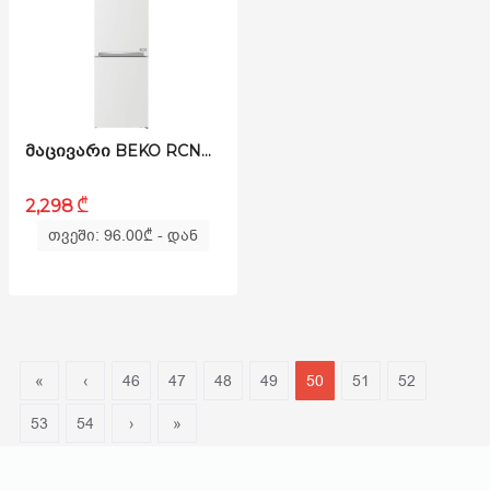
ᲛᲐᲪᲘᲕᲐᲠᲘ BEKO RCNE366E40ZWN B300
₾
2,298
თვეში: 96.00
₾
- დან
«
‹
46
47
48
49
50
51
52
53
54
›
»