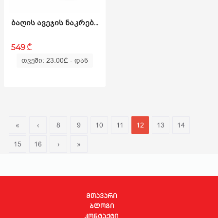
ᲑᲐᲦᲘᲡ ᲐᲕᲔᲯᲘᲡ ᲜᲐᲙᲠᲔᲑᲘ - BLOG RATTAN L ᲧᲐᲕᲘᲡᲤᲔᲠᲘ
₾
549
თვეში: 23.00
₾
- დან
«
‹
8
9
10
11
12
13
14
15
16
›
»
მთავარი
ბლოგი
კონტაქტი