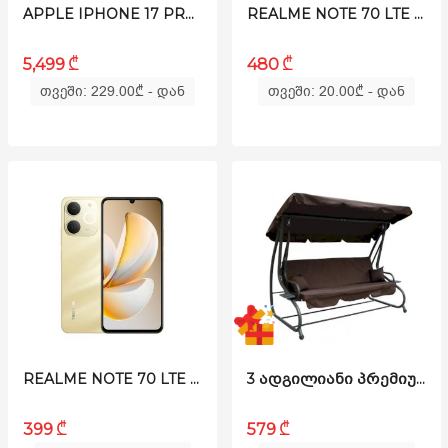
APPLE IPHONE 17 PRO MAX E-SIM ONLY | 512GB COSMIC ORANGE
REALME NOTE 70 LTE 6/128GB BLACK
₾
₾
5,499
480
თვეში: 229.00
₾
- დან
თვეში: 20.00
₾
- დან
REALME NOTE 70 LTE 6/128GB GLOD
3 ᲐᲓᲒᲘᲚᲘᲐᲜᲘ ᲞᲠᲔᲛᲘᲣᲛ ᲡᲐᲥᲐᲜᲔᲚᲐ - ᲒᲐᲡᲐᲨᲚᲔᲚᲘ
₾
₾
399
579