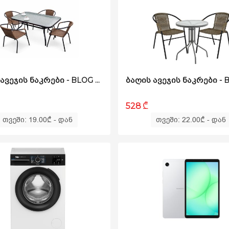
ᲑᲐᲦᲘᲡ ᲐᲕᲔᲯᲘᲡ ᲜᲐᲙᲠᲔᲑᲘ - BLOG RATTAN M ᲧᲐᲕᲘᲡᲤᲔᲠᲘ
₾
528
თვეში: 19.00
₾
- დან
თვეში: 22.00
₾
- დან