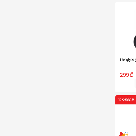
ᲛᲝᲢᲝᲪ
₾
299
12/256GB