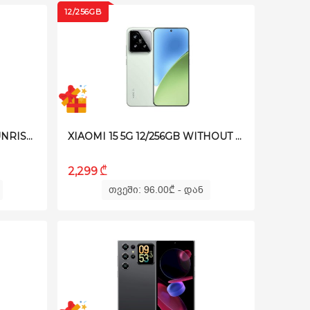
12/256GB
HONOR X9D 8GB/256GB SUNRISE GOLD
XIAOMI 15 5G 12/256GB WITHOUT CHARGER GREEN
₾
2,299
თვეში: 96.00
₾
- დან