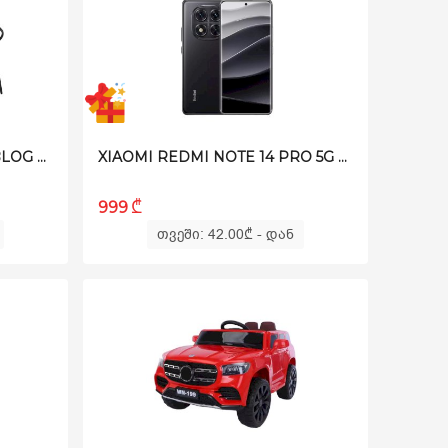
ᲑᲐᲦᲘᲡ ᲐᲕᲔᲯᲘᲡ ᲜᲐᲙᲠᲔᲑᲘ - BLOG RATTAN S ᲧᲐᲕᲘᲡᲤᲔᲠᲘ
XIAOMI REDMI NOTE 14 PRO 5G 12/256GB BLACK
₾
999
თვეში: 42.00
₾
- დან