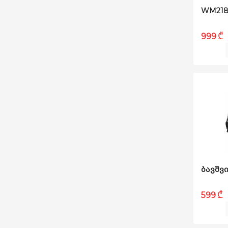
WM218
₾
999
₾
599