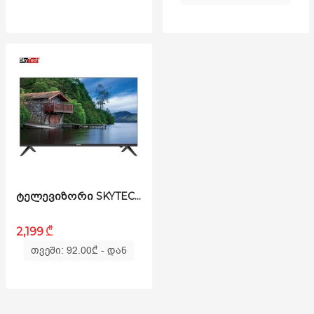
ᲢᲔᲚᲔᲕᲘᲖᲝᲠᲘ SKYTECH STV75N9100 75 INCH (190 ᲡᲛ) 4K SMART ANDROID QLED
₾
2,199
თვეში: 92.00
₾
- დან