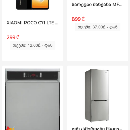
ᲡᲐᲠᲔᲪᲮᲘ ᲛᲐᲜᲥᲐᲜᲐ MF200W80WB/T
₾
899
XIAOMI POCO C71 LTE 4/128GB BLACK
თვეში: 37.00
₾
- დან
₾
299
თვეში: 12.00
₾
- დან
ᲝᲠᲙᲐᲛᲔᲠᲘᲐᲜᲘ ᲛᲐᲪᲘᲕᲐᲠᲘ MDRB424FGF02I