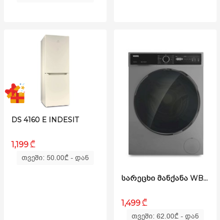
DS 4160 E INDESIT
₾
1,199
თვეში: 50.00
₾
- დან
ᲡᲐᲠᲔᲪᲮᲘ ᲛᲐᲜᲥᲐᲜᲐ WB1014T2 INVERTER+
₾
1,499
თვეში: 62.00
₾
- დან